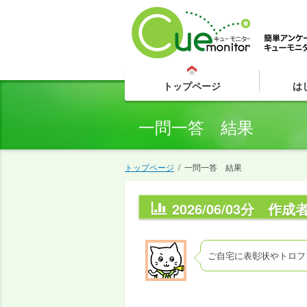
トップページ
は
一問一答 結果
トップページ
/
一問一答 結果
2026/06/03分 
●
ご自宅に表彰状やトロフ