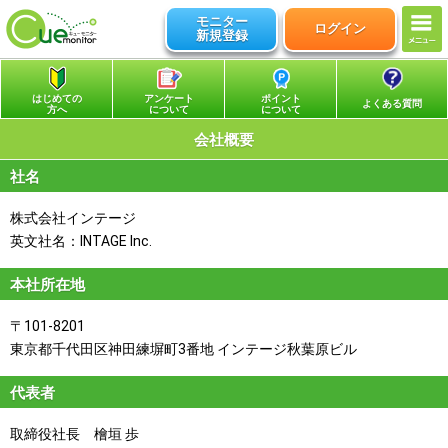
モニター
ログイン
新規登録
はじめての
アンケート
ポイント
よくある質問
方へ
について
について
会社概要
社名
株式会社インテージ
英文社名：INTAGE Inc.
本社所在地
〒101-8201
東京都千代田区神田練塀町3番地 インテージ秋葉原ビル
代表者
取締役社長 檜垣 歩