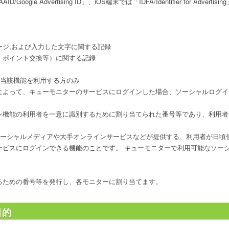
oogle Advertising ID」、iOS端末では「IDFA/Identifier for Advert
ージ,および入力した文字に関する記録
、ポイント交換等）に関する記録
※当該機能を利用する方のみ
によって、キューモニターのサービスにログインした場合、ソーシャルログイ
ン機能の利用者を一意に識別するために割り当てられた番号等であり、利用者
ソーシャルメディアや大手オンラインサービスなどが提供する、利用者が日頃
ービスにログインできる機能のことです。 キューモニターで利用可能なソー
るための番号等を発行し、各モニターに割り当てます。
目的