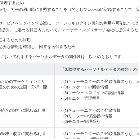
管理するため
報を、将来の利用時に参照することを目的としてCookieに記録することで
サービスへログインする際に、ソーシャルログイン機能の利用を可能にする
三者提供」に定める範囲内において、マーケティングリサーチ会社に提供するた
応するための利用
必要な情報を確認し、回答を送付するため
的において利用するパーソナルデータの関係性は、以下のとおりです。
「3.取得するパーソナルデータの種類」の
のためのマーケティングリ
- (1)キューモニターのご登録情報のうち
援のための企画・分析・開
- (3)アンケートの回答情報
- (5)ソーシャルログインの認証情報
- (6)モニター管理番号
手続きの遂行に関わる利用
- (1)キューモニターのご登録情報
- (2)モニターの保護者の情報
- (6)モニター管理番号
の管理・改善に関わる利用
- (1)キューモニターのご登録情報のうち
- (3)アンケートの回答情報