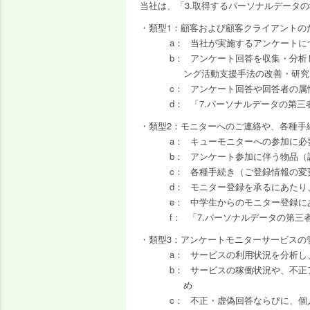
当社は、「3.取得するパーソナルデータ
類型1：顧客および顧客クライアントの
当社が実施するアンケートに
アンケート回答を収集・分析
ング活動支援手法の改善・研究
アンケート回答や回答者の属
「7.パーソナルデータの第
類型2：モニターへのご連絡や、各種手
キューモニターへの参加に必
アンケート参加に伴う物品（
各種手続き（ご登録情報の変
モニター登録を承るにあたり
中学生からのモニター登録に
「7.パーソナルデータの第
類型3：アンケートモニターサービスの
サービスの利用状況を分析し
サービスの稼働状況や、不正
め
不正・虚偽回答ならびに、個