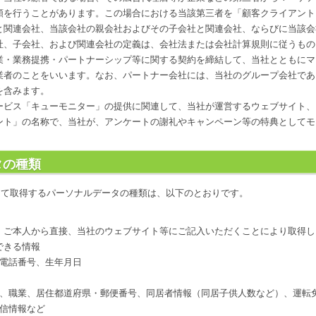
頼を行うことがあります。この場合における当該第三者を「顧客クライアント
と関連会社、当該会社の親会社およびその子会社と関連会社、ならびに当該会
社、子会社、および関連会社の定義は、会社法または会社計算規則に従うもの
業・業務提携・パートナーシップ等に関する契約を締結して、当社とともにマ
業者のことをいいます。なお、パートナー会社には、当社のグループ会社であ
を含みます。
ービス「キューモニター」の提供に関連して、当社が運営するウェブサイト、
ント」の名称で、当社が、アンケートの謝礼やキャンペーン等の特典としてモ
タの種類
じて取得するパーソナルデータの種類は、以下のとおりです。
、ご本人から直接、当社のウェブサイト等にご記入いただくことにより取得し
できる情報
電話番号、生年月日
、職業、居住都道府県・郵便番号、同居者情報（同居子供人数など）、運転
信情報など