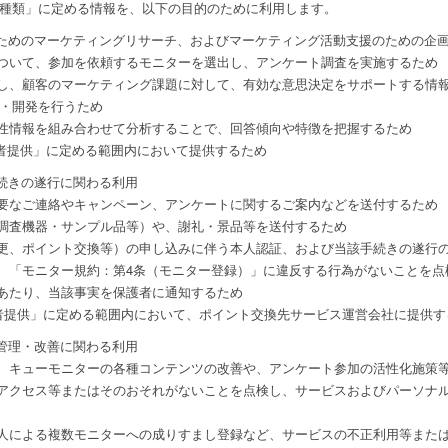
の種類」に定める情報を、以下の目的のために利用します。
ためのマーケティングリサーチ、およびマーケティング活動支援のための企
ついて、参加を依頼するモニターを選出し、アンケート調査を実施するため
し、顧客のマーケティング課題に対して、有効な意思決定をサポートする情
・開発を行うため
性情報を組み合わせて分析することで、回答傾向や特徴を把握するため
三者提供」に定める範囲内において提供するため
続きの遂行に関わる利用
要なご連絡やキャンペーン、アンケートに関するご案内などを送付するため
調査機器・サンプル品等）や、謝礼・景品等を送付するため
更、ポイント交換等）の申し込みに伴う本人認証、および当該手続きの遂行
、「モニター規約：第4条（モニター登録）」に違反する行為がないことを点
あたり、当該事実を保護者に通知するため
三者提供」に定める範囲内において、ポイント交換先サービス運営会社に提供す
管理・改善に関わる利用
、キューモニターの各種コンテンツの改善や、アンケート参加の活性化施策
アクセス等またはそのおそれがないことを点検し、サービスおよびパーソナ
人による複数モニターへの成りすまし登録など、サービスの不正利用等また