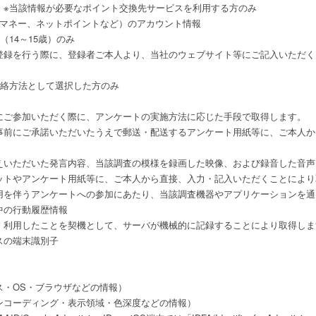
 ※当該情報が必要なポイント交換先サービスを利用する方のみ
マネー、ネットポイントなど）のアカウント情報
14～15歳）のみ
登録を行う際に、登録者ご本人より、当社のウェブサイト等にご記入いただく
連絡方法として選択した方のみ
にご参加いただく際に、アンケートの実施方法に応じた手段で取得します。
事前にご承諾いただいたうえで郵送・配送するアンケート用紙等に、ご本人か
えいただいた発言内容、当該調査の模様を録画した映像、および録音した音声
ットやアンケート用紙等に、ご本人から直接、入力・記入いただくことにより
用を伴うアンケートへの参加にあたり、当該調査機器やアプリケーションを通
中の行動履歴情報
・利用したことを契機として、サーバが機械的に記録することにより取得しま
スの端末識別子
ス・OS・ブラウザなどの情報）
ンコーディング・表示領域・色深度などの情報）