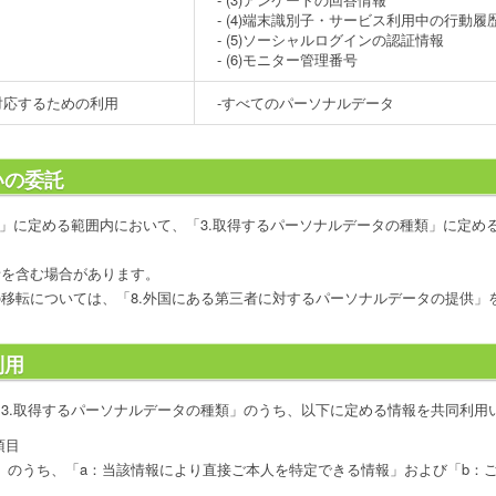
- (4)端末識別子・サービス利用中の行動履
- (5)ソーシャルログインの認証情報
- (6)モニター管理番号
対応するための利用
-すべてのパーソナルデータ
いの委託
的」に定める範囲内において、「3.取得するパーソナルデータの種類」に定め
者を含む場合があります。
移転については、「8.外国にある第三者に対するパーソナルデータの提供」
利用
3.取得するパーソナルデータの種類」のうち、以下に定める情報を共同利用
項目
報」のうち、「a：当該情報により直接ご本人を特定できる情報」および「b：