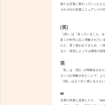
新たな言葉に変わっていったとは
それぞれの言葉にニュアンスや
(笑)
「(笑)」は「笑っていること」
多くの年代に広く理解されてい
ただ、長く使われてきた分、一
また、状況によっては嘲笑の意
笑
「笑」は「(笑)」が簡略化され
カッコが省略されたことで、よ
「(笑)」は少々古く感じる人も
w
文章の末尾に追加したり、「ww