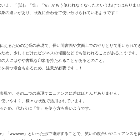
いえ、「(笑)」「笑」「w」がもう使われなくなったというわけではありま
印象の違いがあり、状況に合わせて使い分けられているようです！
を伝えるための定番の表現で、長い間書面や文面上でのやりとりで用いられて
るため、少しくだけたビジネスの場面などでも使われることがあるようです。
部の人にはやや古風な印象を持たれることがあるとのこと。
味を持つ場合もあるため、注意が必要です…！
た表現で、その二つの表現でニュアンスに差はほとんどありません。
り使いやすく、様々な状況で活用されています。
いるため、代わりに「笑」を使う方も多いようです。
w」「wwwww」といった形で連結することで、笑いの度合いやニュアンスを