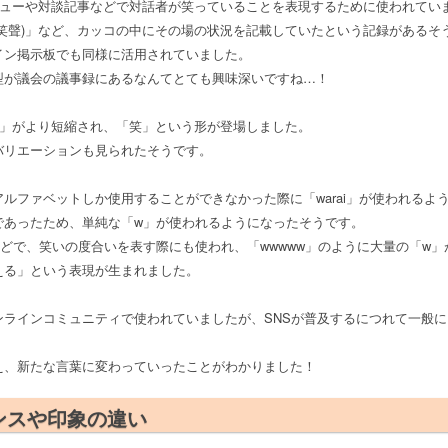
ビューや対談記事などで対話者が笑っていることを表現するために使われてい
笑聲)」など、カッコの中にその場の状況を記載していたという記録があるそ
イン掲示板でも同様に活用されていました。
型が議会の議事録にあるなんてとても興味深いですね…！
)」がより短縮され、「笑」という形が登場しました。
バリエーションも見られたそうです。
ルファベットしか使用することができなかった際に「warai」が使われるよ
であったため、単純な「w」が使われるようになったそうです。
どで、笑いの度合いを表す際にも使われ、「wwwww」のように大量の「w
える」という表現が生まれました。
ンラインコミュニティで使われていましたが、SNSが普及するにつれて一般
え、新たな言葉に変わっていったことがわかりました！
ンスや印象の違い