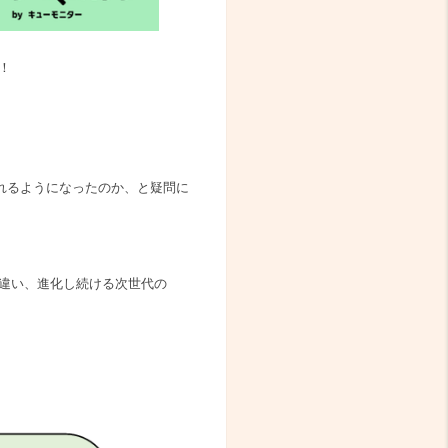
！
。
れるようになったのか、と疑問に
違い、進化し続ける次世代の